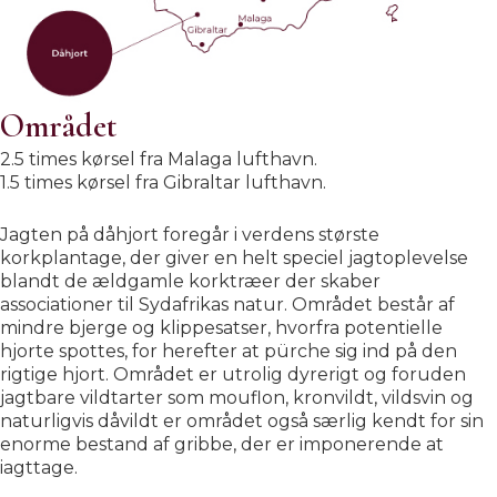
Området
2.5 times kørsel fra Malaga lufthavn.
1.5 times kørsel fra Gibraltar lufthavn.
Jagten på dåhjort foregår i verdens største
korkplantage, der giver en helt speciel jagtoplevelse
blandt de ældgamle korktræer der skaber
associationer til Sydafrikas natur. Området består af
mindre bjerge og klippesatser, hvorfra potentielle
hjorte spottes, for herefter at pürche sig ind på den
rigtige hjort. Området er utrolig dyrerigt og foruden
jagtbare vildtarter som mouflon, kronvildt, vildsvin og
naturligvis dåvildt er området også særlig kendt for sin
enorme bestand af gribbe, der er imponerende at
iagttage.