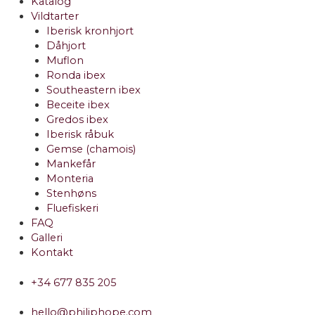
Katalog
Vildtarter
Iberisk kronhjort
Dåhjort
Muflon
Ronda ibex
Southeastern ibex
Beceite ibex
Gredos ibex
Iberisk råbuk
Gemse (chamois)
Mankefår
Monteria
Stenhøns
Fluefiskeri
FAQ
Galleri
Kontakt
+34 677 835 205
hello@philiphope.com