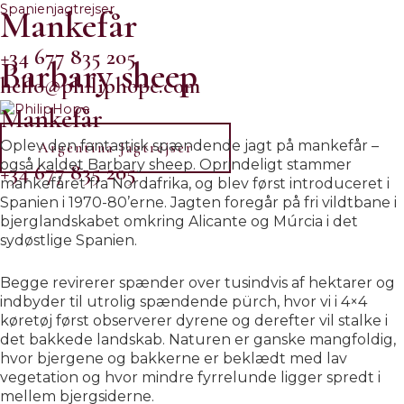
Skip
Spanienjagtrejser
Mankefår
to
content
+34 677 835 205
Barbary sheep
hello@philiphope.com
Mankefår
Menu
Oplev den fantastisk spændende jagt på mankefår –
Argentina Jagtrejser
også kaldet Barbary sheep. Oprindeligt stammer
+34 677 835 205
mankefåret fra Nordafrika, og blev først introduceret i
Menu
Spanien i 1970-80’erne. Jagten foregår på fri vildtbane i
bjerglandskabet omkring Alicante og Múrcia i det
sydøstlige Spanien.
Begge revirerer spænder over tusindvis af hektarer og
indbyder til utrolig spændende pürch, hvor vi i 4×4
køretøj først observerer dyrene og derefter vil stalke i
det bakkede landskab. Naturen er ganske mangfoldig,
hvor bjergene og bakkerne er beklædt med lav
vegetation og hvor mindre fyrrelunde ligger spredt i
mellem bjergsiderne.